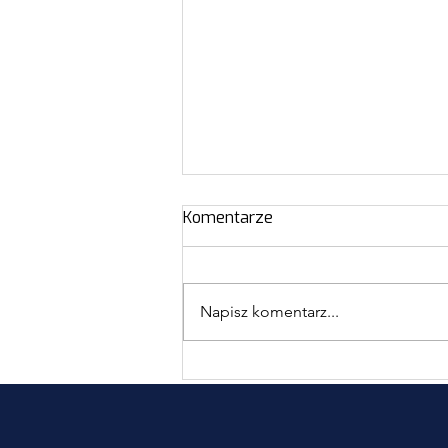
Komentarze
Napisz komentarz...
II Regionalny Konkurs
Literacki pn.: „Inspirujące
historie moich przodków”