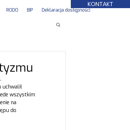
KONTAKT
RODO
BIP
Deklaracja dostępności
utyzmu
.
 uchwalił 
zede wszystkim 
enie na 
tępu do 