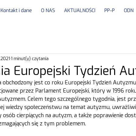
Kontakt i dane
O NAS
AKTUALNOŚCI
PP-P
ODN
 2021
1 minut(y) czytania
nia Europejski Tydzień A
a obchodzony jest co roku Europejski Tydzień Autyzmu
icjowane przez Parlament Europejski, który w 1996 roku
Autyzmem. Celem tego szczególnego tygodnia, jest pr
nej wiedzy społeczeństwu na temat autyzmu, uwrażliwi
 osób cierpiących na autyzm, a także poprawienie dos
 zmagających się z tym problemem.