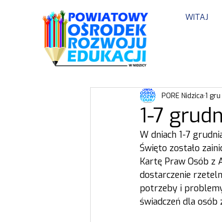
WITAJ
PORE Nidzica
1 gru
1-7 grud
W dniach 1-7 grudni
Święto zostało zain
Kartę Praw Osób z 
dostarczenie rzetel
potrzeby i problemy
świadczeń dla osób