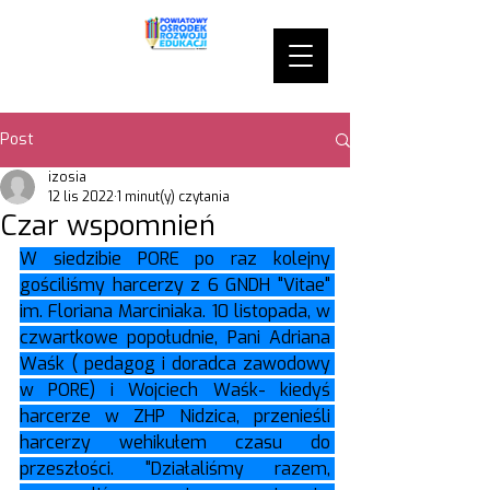
Post
izosia
12 lis 2022
1 minut(y) czytania
Czar wspomnień
W siedzibie PORE po raz kolejny 
gościliśmy harcerzy z 6 GNDH "Vitae" 
im. Floriana Marciniaka. 10 listopada, w 
czwartkowe popołudnie, Pani Adriana 
Waśk ( pedagog i doradca zawodowy 
w PORE) i Wojciech Waśk- kiedyś 
harcerze w ZHP Nidzica, przenieśli 
harcerzy wehikułem czasu do 
przeszłości. "Działaliśmy razem, 