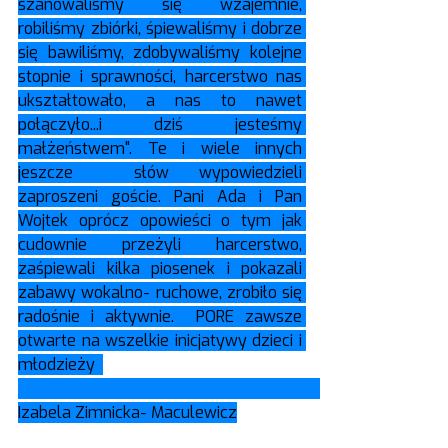
szanowaliśmy się wzajemnie, 
robiliśmy zbiórki, śpiewaliśmy i dobrze 
się bawiliśmy, zdobywaliśmy kolejne 
stopnie i sprawności, harcerstwo nas 
ukształtowało, a nas to nawet 
połączyło...i dziś jesteśmy 
małżeństwem". Te i wiele innych 
jeszcze  słów wypowiedzieli 
zaproszeni goście. Pani Ada i Pan 
Wojtek oprócz opowieści o tym jak 
cudownie przeżyli harcerstwo, 
zaśpiewali kilka piosenek i pokazali 
zabawy wokalno- ruchowe, zrobiło się 
radośnie i aktywnie.  PORE zawsze 
otwarte na wszelkie inicjatywy dzieci i 
młodzieży  
Izabela Zimnicka- Maculewicz