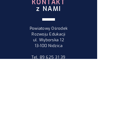
KONTAKT
z NAMI
Powiatowy Ośrodek
Rozwoju Edukacji
ul. Wyborska 12
13-100 Nidzica
Tel.
89 625 31 39
ODWIEDŹ
NAS
Poniedziałek - Piątek
7:30 - 15:30