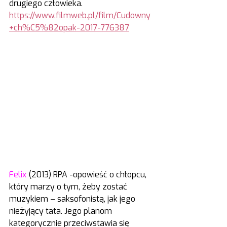
drugiego człowieka. 
https://www.filmweb.pl/film/Cudowny
+ch%C5%82opak-2017-776387
Felix
 (2013) RPA -opowieść o chłopcu, 
który marzy o tym, żeby zostać 
muzykiem – saksofonistą, jak jego 
nieżyjący tata. Jego planom 
kategorycznie przeciwstawia się 