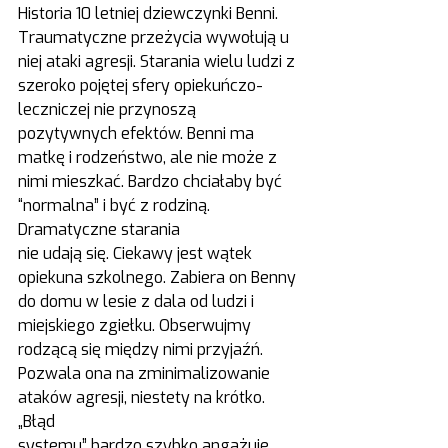
Historia 10 letniej dziewczynki Benni. 
Traumatyczne przeżycia wywołują u 
niej ataki agresji. Starania wielu ludzi z 
szeroko pojętej sfery opiekuńczo-
leczniczej nie przynoszą 
pozytywnych efektów. Benni ma 
matkę i rodzeństwo, ale nie może z 
nimi mieszkać. Bardzo chciałaby być 
“normalna” i być z rodziną. 
Dramatyczne starania
nie udają się. Ciekawy jest wątek 
opiekuna szkolnego. Zabiera on Benny 
do domu w lesie z dala od ludzi i 
miejskiego zgiełku. Obserwujmy 
rodzącą się między nimi przyjaźń. 
Pozwala ona na zminimalizowanie 
ataków agresji, niestety na krótko. 
„Błąd
systemu” bardzo szybko angażuje 