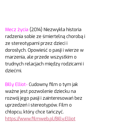
Mecz życia
 (2014) Niezwykła historia 
radzenia sobie ze śmiertelną chorobą i 
ze stereotypami przez dzieci i 
dorosłych. Opowieść o pasji i wierze w 
marzenia, ale przede wszystkim o 
trudnych relacjach między rodzicami i 
dziećmi.
Billy Elliot-
 Cudowny film o tym jak 
ważne jest pozwolenie dziecku na 
rozwój jego pasji i zainteresowań bez 
uprzedzeń i stereotypów. Film o 
chłopcu, który chce tańczyć. 
https://www.filmweb.pl/Billy.Elliot