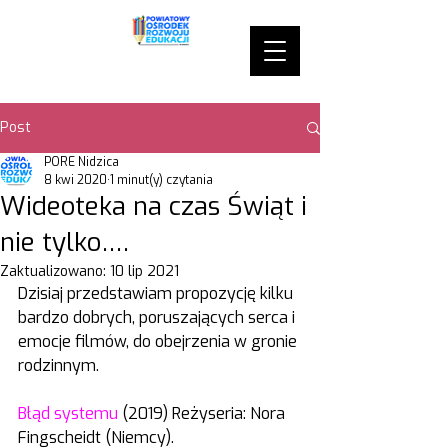
Post
PORE Nidzica
8 kwi 2020
1 minut(y) czytania
Wideoteka na czas Świąt i
nie tylko….
Zaktualizowano:
10 lip 2021
Dzisiaj przedstawiam propozycję kilku 
bardzo dobrych, poruszających serca i 
emocje filmów, do obejrzenia w gronie 
rodzinnym.
Błąd systemu
 (2019) Reżyseria: Nora 
Fingscheidt (Niemcy).