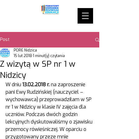
Post
PORE Nidzica
15 lut 2018
1 minut(y) czytania
Z wizytą w SP nr 1 w
Nidzicy
W dniu
 13.02.2018 r.
 na zaproszenie 
pani Ewy Rudzińskiej (nauczyciel – 
wychowawca) przeprowadziłam w SP 
nr 1 w Nidzicy w klasie IV zajęcia dla 
uczniów. Podczas dwóch godzin 
lekcyjnych dyskutowaliśmy o zjawisku 
przemocy rówieśniczej. W oparciu o 
przygotowany przeze mnie 