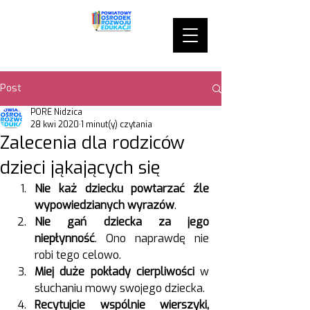
Post
PORE Nidzica
28 kwi 2020
1 minut(y) czytania
Zalecenia dla rodziców
dzieci jąkających się
Nie każ dziecku powtarzać źle 
wypowiedzianych wyrazów
.
Nie gań dziecka za jego 
niepłynność
. Ono naprawdę nie 
robi tego celowo.
Miej duże pokłady cierpliwości 
w 
słuchaniu mowy swojego dziecka.
Recytujcie wspólnie wierszyki, 