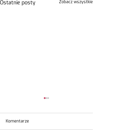
Ostatnie posty
Zobacz wszystkie
Komentarze
Wady zgryzu