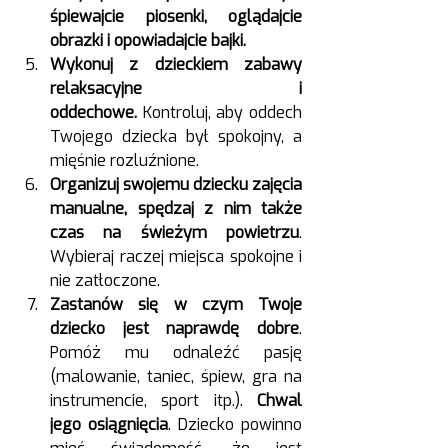
śpiewajcie piosenki, oglądajcie 
obrazki i opowiadajcie bajki. 
Wykonuj z dzieckiem zabawy 
relaksacyjne i 
oddechowe. 
Kontroluj, aby oddech 
Twojego dziecka był spokojny, a 
mięśnie rozluźnione.
Organizuj swojemu dziecku zajęcia 
manualne, spędzaj z nim także 
czas na świeżym powietrzu
. 
Wybieraj raczej miejsca spokojne i 
nie zatłoczone.
Zastanów się w czym Twoje 
dziecko jest naprawdę dobre
. 
Pomóż mu odnaleźć pasję 
(malowanie, taniec, śpiew, gra na 
instrumencie, sport itp.). 
Chwal 
jego osiągnięcia
. Dziecko powinno 