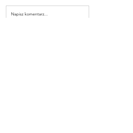
Napisz komentarz...
Warsztaty muzyczno-
logopedyczne
KONTAKT
z NAMI
Powiatowy Ośrodek
Rozwoju Edukacji
ul. Wyborska 12
13-100 Nidzica
Tel.
89 625 31 39
ODWIEDŹ