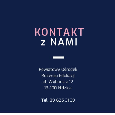
nastolatków wynikające z
nadmiernego korzystania ze
smartfonów
KONTAKT
z NAMI
Powiatowy Ośrodek
Rozwoju Edukacji
ul. Wyborska 12
13-100 Nidzica
Tel. 89 625 31 39