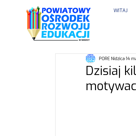
WITAJ
PORE Nidzica
14 m
Dzisiaj k
motywacj