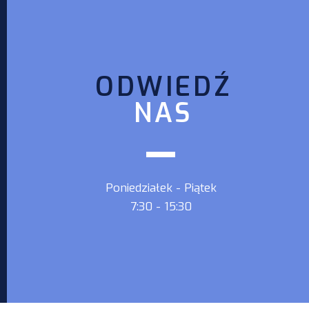
szkołach? – Poradnik dla
ósmoklasistów
ODWIEDŹ
NAS
Poniedziałek - Piątek
7:30 - 15:30