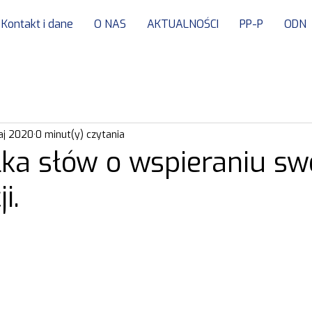
Kontakt i dane
O NAS
AKTUALNOŚCI
PP-P
ODN
aj 2020
0 minut(y) czytania
ilka słów o wspieraniu sw
i.