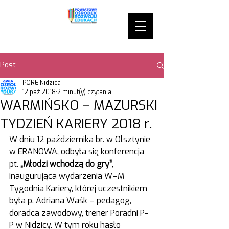
Post
PORE Nidzica
12 paź 2018
2 minut(y) czytania
WARMIŃSKO – MAZURSKI
TYDZIEŃ KARIERY 2018 r.
W dniu 12 października br. w Olsztynie 
w ERANOWA, odbyła się konferencja 
pt. 
„Młodzi wchodzą do gry”
, 
inaugurująca wydarzenia W–M 
Tygodnia Kariery, której uczestnikiem 
była p. Adriana Waśk – pedagog, 
doradca zawodowy, trener Poradni P-
P w Nidzicy. W tym roku hasło 