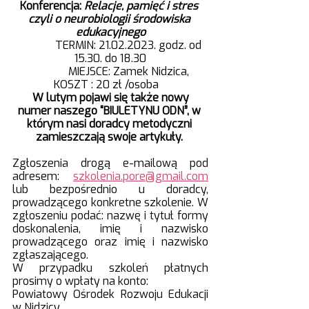
Konferencja:
 Relacje, pamięć i stres 
czyli o neurobiologii środowiska 
edukacyjnego
              TERMIN: 21.02.2023. godz. od 
15.30. do 18.30
              MIEJSCE: Zamek Nidzica, 
KOSZT : 20 zł /osoba   
W lutym pojawi się także nowy 
numer naszego “BIULETYNU ODN”, w 
którym nasi doradcy metodyczni 
zamieszczają swoje artykuły. 
Zgłoszenia drogą e-mailową pod 
adresem: 
szkolenia.pore@gmail.com
lub bezpośrednio u doradcy, 
prowadzącego konkretne szkolenie. W 
zgłoszeniu podać: nazwę i tytuł formy 
doskonalenia, imię i nazwisko 
prowadzącego oraz imię i nazwisko 
zgłaszającego. 
W przypadku szkoleń płatnych 
prosimy o wpłaty na konto: 
Powiatowy Ośrodek Rozwoju Edukacji 
w Nidzicy