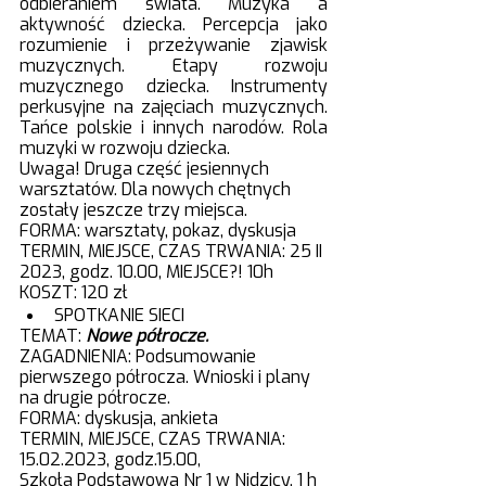
odbieraniem świata. Muzyka a 
aktywność dziecka. Percepcja jako 
rozumienie i przeżywanie zjawisk 
muzycznych. Etapy rozwoju 
muzycznego dziecka. Instrumenty 
perkusyjne na zajęciach muzycznych. 
Tańce polskie i innych narodów. Rola 
muzyki w rozwoju dziecka.
Uwaga! Druga część jesiennych 
warsztatów. Dla nowych chętnych 
zostały jeszcze trzy miejsca.
FORMA: warsztaty, pokaz, dyskusja
TERMIN, MIEJSCE, CZAS TRWANIA: 25 II 
2023, godz. 10.00, MIEJSCE?! 10h
KOSZT: 120 zł
SPOTKANIE SIECI
TEMAT: 
Nowe półrocze.
ZAGADNIENIA: Podsumowanie 
pierwszego półrocza. Wnioski i plany 
na drugie półrocze.
FORMA: dyskusja, ankieta
TERMIN, MIEJSCE, CZAS TRWANIA: 
15.02.2023, godz.15.00, 
Szkoła Podstawowa Nr 1 w Nidzicy, 1 h