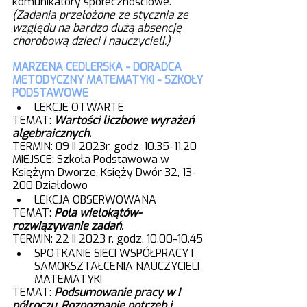
komunikatory społecznościowe. 
(Zadania przełożone ze stycznia ze 
względu na bardzo dużą absencję 
chorobową dzieci i nauczycieli.)
MARZENA CEDLERSKA - DORADCA 
METODYCZNY MATEMATYKI - SZKOŁY 
PODSTAWOWE
LEKCJE OTWARTE  
TEMAT: 
Wartości liczbowe wyrażeń 
algebraicznych.
TERMIN: 09 II 2023r. godz. 10.35-11.20
MIEJSCE: Szkoła Podstawowa w 
Księżym Dworze, Księży Dwór 32, 13-
200 Działdowo
LEKCJA OBSERWOWANA
TEMAT: 
Pola wielokątów- 
rozwiązywanie zadań.
TERMIN: 22 II 2023 r. godz. 10.00-10.45
SPOTKANIE SIECI WSPÓŁPRACY I 
SAMOKSZTAŁCENIA NAUCZYCIELI 
MATEMATYKI
TEMAT: 
Podsumowanie pracy w I 
półroczu. Rozpoznanie potrzeb i 