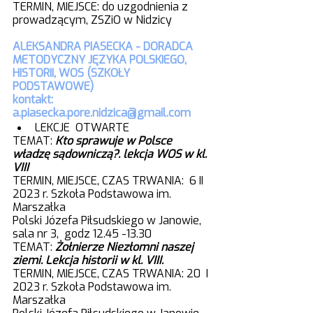
TERMIN, MIEJSCE: do uzgodnienia z 
prowadzącym, ZSZiO w Nidzicy
ALEKSANDRA PIASECKA - DORADCA 
METODYCZNY JĘZYKA POLSKIEGO, 
HISTORII, WOS (SZKOŁY 
PODSTAWOWE) 
kontakt: 
a.piasecka.pore.nidzica@gmail.com
LEKCJE  OTWARTE
TEMAT: 
Kto sprawuje w Polsce 
władzę sądowniczą?. lekcja WOS w kl. 
VIII
TERMIN, MIEJSCE, CZAS TRWANIA:  6 II 
2023 r. Szkoła Podstawowa im. 
Marszałka
Polski Józefa Piłsudskiego w Janowie, 
sala nr 3,  godz 12.45 -13.30
TEMAT: 
Żołnierze Niezłomni naszej 
ziemi. Lekcja historii w kl. VIII.
TERMIN, MIEJSCE, CZAS TRWANIA: 20  I 
2023 r. Szkoła Podstawowa im. 
Marszałka