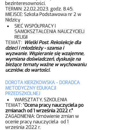
bezinteresowności. 
TERMIN: 22.02.2023. godz. 8.45.
MIEJSCE: Szkoła Podstawowa nr 2 w 
Nidzicy
SIEĆ WSPÓŁPRACY I 
SAMOKSZTAŁCENIA NAUCZYCIELI 
RELIGII
TEMAT:  
Wielki Post. Rekolekcje dla 
dzieci i młodzieży - szansa i 
wyzwanie. Wspieranie się wzajemne, 
wymiana doświadczeń, dyskusje na 
bieżące tematy ważne w wychowaniu 
uczniów, do wartości.
DOROTA KIERZKOWSKA - DORADCA 
METODYCZNY EDUKACJI 
PRZEDSZKOLNEJ
WARSZTATY, SZKOLENIA 
TEMAT: “
Ocena pracy nauczyciela po 
zmianach od 1 września 2022 r.”
ZAGADNIENIA: Omówienie zmian w 
ocenie pracy nauczyciela  od 1 
września 2022 r. 