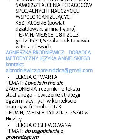
SAMOKSZTAŁCENIA PEDAGOGÓW 
SPECJALNYCH I NAUCZYCIELI 
WSPÓŁORGANIZUJĄCYCH 
KSZTAŁCENIE (powiat 
działdowski, gmina Rybno), 
TERMIN, MIEJSCE: 08 II 2023, 
godz. 15:30, Szkoła Podstawowa 
w Koszelewach
AGNIESZKA BRODNIEWICZ - DORADCA 
METODYCZNY JĘZYKA ANGIELSKIEGO
kontakt: 
a.brodniewicz.pore.nidzica@gmail.co
m 
LEKCJA OTWARTA
TEMAT: 
Love is in the air.
ZAGADNIENIA: rozumienie tekstu 
słuchanego – ćwiczenie strategii 
egzaminacyjnych w kontekście 
matury w formule 2023.
TERMIN,  MIEJSCE: 14 II 2023, ZSZiO w 
Nidzicy
LEKCJA OBSERWOWANA
TEMAT: 
do uzgodnienia z 
prowadzącym