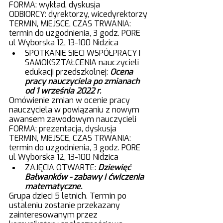
FORMA: wykład, dyskusja	
ODBIORCY: dyrektorzy, wicedyrektorzy
TERMIN, MIEJSCE, CZAS TRWANIA: 
termin do uzgodnienia, 3 godz. PORE 
ul Wyborska 12, 13-100 Nidzica 
SPOTKANIE SIECI WSPÓŁPRACY I 
SAMOKSZTAŁCENIA nauczycieli 
edukacji przedszkolnej:
Ocena 
pracy nauczyciela po zmianach 
od 1 września 2022 r.
Omówienie zmian w ocenie pracy 
nauczyciela w powiązaniu z nowym 
awansem zawodowym nauczycieli 
FORMA: prezentacja, dyskusja
TERMIN, MIEJSCE, CZAS TRWANIA: 
termin do uzgodnienia, 3 godz. PORE 
ul Wyborska 12, 13-100 Nidzica 
ZAJĘCIA OTWARTE: 
Dziewięć 
Bałwanków - zabawy i ćwiczenia 
matematyczne.
Grupa dzieci 5 letnich. Termin po 
ustaleniu zostanie przekazany 
zainteresowanym przez 