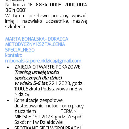
Nr konta: 18 8834 0009 2001 0014 
8614 0001
W tytule przelewu prosimy wpisać: 
imię i nazwisko uczestnika, nazwę 
szkolenia.
MARTA BONALSKA- DORADCA 
METODYCZNY KSZTAŁCENIA 
SPECJALNEGO
kontakt: 
m.bonalska.pore.nidzica@gmail.com
ZAJĘCIA OTWARTE POKAZOWE: 
Trening umiejętności 
społecznych dla dzieci  
w wieku 5-6 lat
; 22 II 2023, godz. 
11:00, Szkoła Podstawowa nr 3 w 
Nidzicy
Konsultacje zespołowe, 
dostosowanie metod, form pracy 
z uczniem			TERMIN, 
MIEJSCE: 15 II 2023, godz. Zespół 
Szkół nr 1 w Działdowie
SPOTKANIE SIECI WSPÓŁPRACY I 