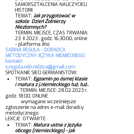
SAMOKSZTAŁCENIA NAUCZYCIELI 
HISTORII 
TEMAT:
Jak przygotować w 
szkole  Dzień Żołnierzy 
Niezłomnych?
TERMIN, MIEJSCE, CZAS TRWANIA: 
23  II 2023 , godz. 16.30:00, online 
- platforma Jitsi
SABINA REGUŁA - DORADCA 
METODYCZNY JĘZYKA NIEMIECKIEGO 
kontakt: 
s.regula.odn.nidzica@gmail.com 
SPOTKANIE SIECI GERMANISTÓW:
TEMAT: 
Egzamin po ósmej klasie 
i matura z j.niemieckiego tuż, tuż..
            TERMIN, MIEJSCE: 28.02.2023 r. 
godz. 18:00, ONLINE
             wymagane wcześniejsze 
zgłoszenie na adres e-mail doradcy 
metodycznego
LEKCJE  OTWARTE 
TEMAT: 
Matura ustna z języka 
obcego (niemieckiego) - jak 