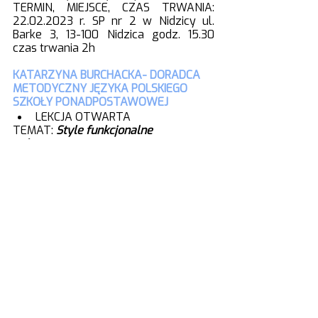
TERMIN, MIEJSCE, CZAS TRWANIA: 
22.02.2023 r. SP nr 2 w Nidzicy ul. 
Barke 3, 13-100 Nidzica godz. 15.30 
czas trwania 2h
KATARZYNA BURCHACKA- DORADCA 
METODYCZNY JĘZYKA POLSKIEGO 
SZKOŁY PONADPOSTAWOWEJ
LEKCJA OTWARTA
TEMAT: 
Style funkcjonalne 
polszczyzny.
TERMIN:  16 II 2023 godz. 10.55-11.40
MIEJSCE: Zespół Szkół nr 1 w 
Działdowie, ul. Grunwaldzka 4
LEKCJA OBSERWOWANA
TEMAT, TERMIN: do ustalenia z 
nauczycielem
MIEJSCE: Zespół Szkół nr 1 w 
Działdowie, ul. Grunwaldzka 4
SZKOLENIE
TEMAT:
 Nowa Matura z języka 
polskiego (2023-2024). Egzamin 
pisemny na poziomie podstawowym 