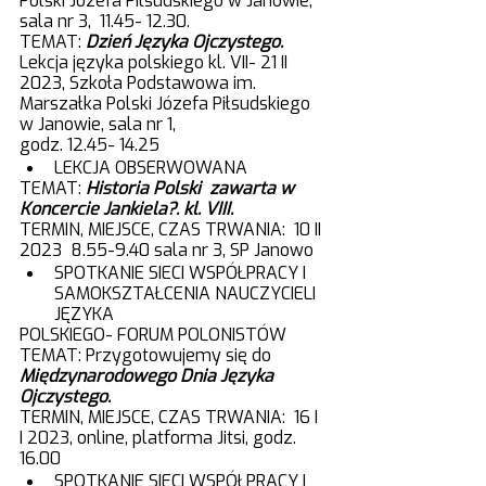
Polski Józefa Piłsudskiego w Janowie, 
sala nr 3,  11.45- 12.30. 
TEMAT: 
Dzień Języka Ojczystego. 
Lekcja języka polskiego kl. VII- 21 II 
2023, Szkoła Podstawowa im. 
Marszałka Polski Józefa Piłsudskiego 
w Janowie, sala nr 1, 
godz. 12.45- 14.25 
LEKCJA OBSERWOWANA
TEMAT: 
Historia Polski  zawarta w 
Koncercie Jankiela?. kl. VIII.
TERMIN, MIEJSCE, CZAS TRWANIA:  10 II 
2023  8.55-9.40 sala nr 3, SP Janowo
SPOTKANIE SIECI WSPÓŁPRACY I 
SAMOKSZTAŁCENIA NAUCZYCIELI 
JĘZYKA
POLSKIEGO- FORUM POLONISTÓW 
TEMAT: Przygotowujemy się do 
Międzynarodowego Dnia Języka 
Ojczystego.
TERMIN, MIEJSCE, CZAS TRWANIA:  16 I 
I 2023, online, platforma Jitsi, godz. 
16.00 
SPOTKANIE SIECI WSPÓŁPRACY I 