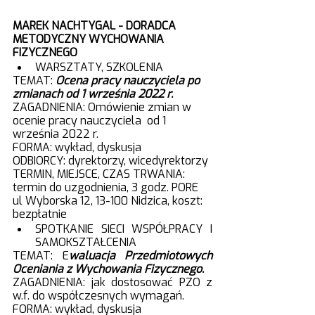
MAREK NACHTYGAL - DORADCA 
METODYCZNY WYCHOWANIA 
FIZYCZNEGO
WARSZTATY, SZKOLENIA 
TEMAT:
Ocena pracy nauczyciela po 
zmianach od 1 września 2022 r.
ZAGADNIENIA: Omówienie zmian w 
ocenie pracy nauczyciela  od 1 
września 2022 r. 
FORMA: wykład, dyskusja	
ODBIORCY: dyrektorzy, wicedyrektorzy
TERMIN, MIEJSCE, CZAS TRWANIA: 
termin do uzgodnienia, 3 godz. PORE 
ul Wyborska 12, 13-100 Nidzica, koszt: 
bezpłatnie 
SPOTKANIE SIECI WSPÓŁPRACY I 
SAMOKSZTAŁCENIA
TEMAT: E
waluacja Przedmiotowych 
Oceniania z Wychowania Fizycznego.
ZAGADNIENIA: jak dostosować PZO z 
w.f. do współczesnych wymagań.
FORMA: wykład, dyskusja