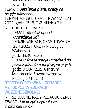
samokształcenia nauczycieli 
zawodu
TEMAT: 
Ustalenie planu pracy na 
drugie półrocze.
TERMIN, MIEJSCE, CZAS TRWANIA: 22 II 
2023, godz. 15:15, CKZ Nidzica 2 h
LEKCJE  OTWARTE 
TEMAT: 
Montaż opon i 
wyważanie kół.
TERMIN, MIEJSCE, CZAS TRWANIA: 
 23 II 2023 r. CKZ w Nidzicy ul 
Wyborska, 
godz. 13.35-14.25
TEMAT:
Prezentacja urządzeń do 
przyrządzania napojów gorących. 
godz. 9 50- 12.35, Centrum 
Kształcenia Zawodowego w 
Nidzicy 27 II 2023
DOROTA OJRZYŃSKA - DORADCA 
METODYCZNY EDUKACJI 
WCZESNOSZKOLNEJ
SZKOLENIE RADY PEDAGOGICZNEJ
TEMAT: 
Jak uczyć czytania ze 
zrozumieniem?