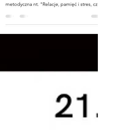
21 lutego 2023 r. na Sali Rycerskiej
nidzickiego zamku odbyła się konferencja
metodyczna nt. "Relacje, pamięć i stres, czyli
o neurologii...