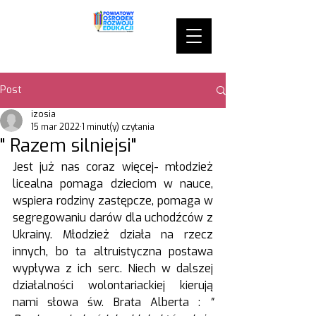
Post
izosia
15 mar 2022
1 minut(y) czytania
" Razem silniejsi"
Jest już nas coraz więcej- młodzież 
licealna pomaga dzieciom w nauce, 
wspiera rodziny zastępcze, pomaga w 
segregowaniu darów dla uchodźców z 
Ukrainy. Młodzież działa na rzecz 
innych, bo ta altruistyczna postawa 
wypływa z ich serc. Niech w dalszej 
działalności wolontariackiej kierują 
nami słowa św. Brata Alberta : 
" 