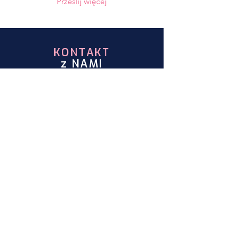
Prześlij więcej
KONTAKT
z NAMI
Powiatowy Ośrodek
Rozwoju Edukacji
ul. Wyborska 12
13-100 Nidzica
Tel.
89 625 31 39
ODWIEDŹ
NAS
Poniedziałek - Piątek