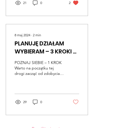
21
0
2
8 maj 2024
∙
2
min
PLANUJĘ DZIAŁAM
WYBIERAM – 3 KROKI W
WYBORZE SZKOŁY
POZNAJ SIEBIE – 1 KROK
PONADPODSTAWOWEJ
Warto na początku tej
drogi zacząć od zdobycia
informacji o sobie Dlatego
odpowiedz sobie na
pytania: Co...
29
0