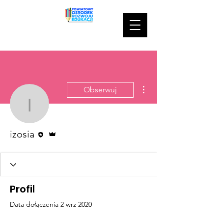
Więcej działań
Obserwuj
izosia
Edytor
Administrator
izosia
Profil
Data dołączenia 2 wrz 2020