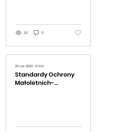
Kacper, Szymon, Mikołaj,
Ewelina z Młodzieżowego
Klubu...
23
0
24 cze 2024
∙
0
min
Standardy Ochrony
Małoletnich-
dokument tekstowy
opracowany przez
pracowników
pedagogicznych
PORE