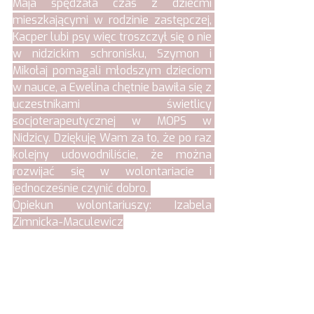
Maja spędzała czas z dziećmi 
mieszkającymi w rodzinie zastępczej, 
Kacper lubi psy więc troszczył się o nie 
w nidzickim schronisku, Szymon i 
Mikołaj pomagali młodszym dzieciom 
w nauce, a Ewelina chętnie bawiła się z 
uczestnikami świetlicy 
socjoterapeutycznej w MOPS w 
Nidzicy. Dziękuję Wam za to, że po raz 
kolejny udowodniliście, że można 
rozwijać się w wolontariacie i 
jednocześnie czynić dobro. 
Opiekun wolontariuszy: Izabela 
Zimnicka-Maculewicz