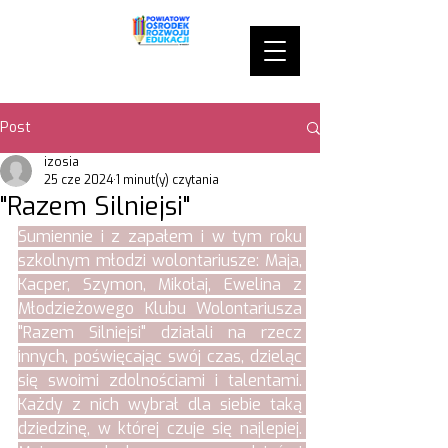
Post
izosia
25 cze 2024
1 minut(y) czytania
"Razem Silniejsi"
Sumiennie i z zapałem i w tym roku 
szkolnym młodzi wolontariusze: Maja, 
Kacper, Szymon, Mikołaj, Ewelina z 
Młodzieżowego Klubu Wolontariusza 
"Razem Silniejsi" działali na rzecz 
innych, poświęcając swój czas, dzieląc 
się swoimi zdolnościami i talentami. 
Każdy z nich wybrał dla siebie taką 
dziedzinę, w której czuje się najlepiej. 