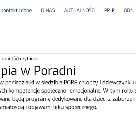
Kontakt i dane
O NAS
AKTUALNOŚCI
PP-P
ODN
1 minut(y) czytania
apia w Poradni
 poniedziałki w siedzibie PORE chłopcy i dziewczynki u
cych kompetencje społeczno- emocjonalne. W tym roku
zowane będą programy dedykowane dla dzieci z zaburzen
śmiałością i objawami lęku społecznego. 