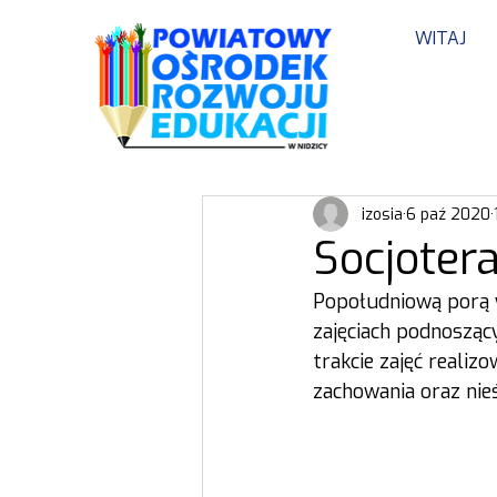
WITAJ
izosia
6 paź 2020
Socjoter
Popołudniową porą w
zajęciach podnoszą
trakcie zajęć reali
zachowania oraz nie