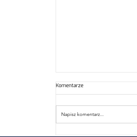
Komentarze
Napisz komentarz...
Projekt „Rozwój diagnozy ku