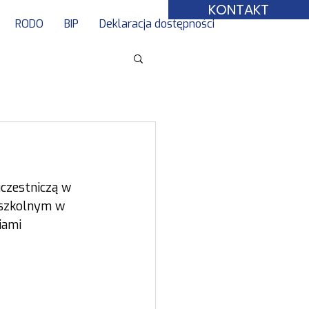
KONTAKT
RODO
BIP
Deklaracja dostępności
czestniczą w 
 szkolnym w 
iami 