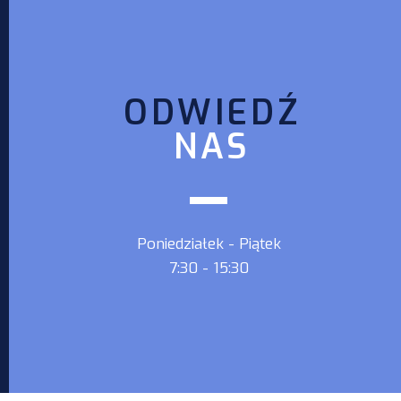
Literacki pn.: „Inspirujące
historie moich przodków”
ODWIEDŹ
NAS
Poniedziałek - Piątek
7:30 - 15:30